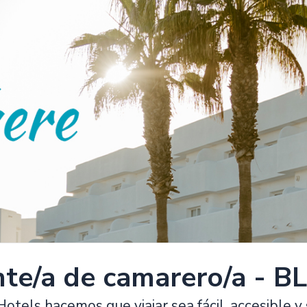
te/a de camarero/a - B
tels hacemos que viajar sea fácil, accesible y