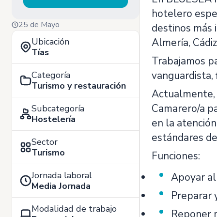
hotelero espe
25 de Mayo
destinos más i
Ubicación
Almería, Cádiz
Tías
Trabajamos pa
vanguardista, 
Categoría
Turismo y restauración
Actualmente, 
Camarero/a pa
Subcategoría
Hostelería
en la atención
estándares de 
Sector
Turismo
Funciones:
Jornada laboral
Apoyar al 
Media Jornada
Preparar y
Modalidad de trabajo
Reponer m